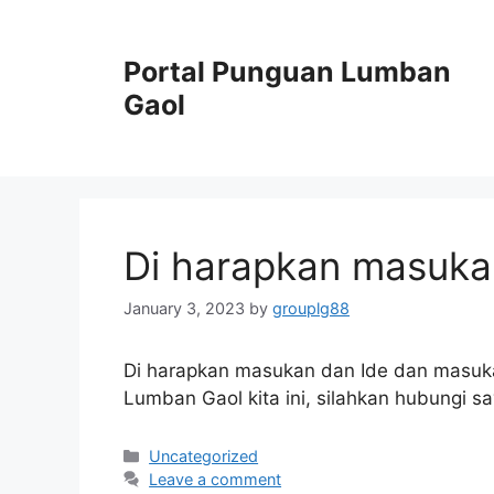
Skip
to
Portal Punguan Lumban
content
Gaol
Di harapkan masuka
January 3, 2023
by
grouplg88
Di harapkan masukan dan Ide dan masu
Lumban Gaol kita ini, silahkan hubungi s
Categories
Uncategorized
Leave a comment